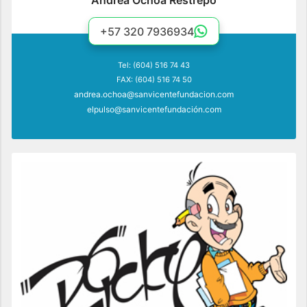
Andrea Ochoa Restrepo
+57 320 7936934
Tel: (604) 516 74 43
FAX: (604) 516 74 50
andrea.ochoa@sanvicentefundacion.com
elpulso@sanvicentefundación.com