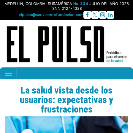
MEDELLÍN, COLOMBIA, SURAMÉRICA
No. 334
JULIO DEL AÑO 2026
ISNN 0124-4388
elpulso@sanvicentefundacion.com
La salud vista desde los
usuarios: expectativas y
frustraciones